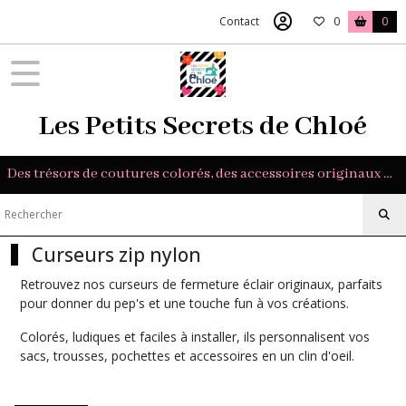
Fermer
Contact
0
0
FILTRES
Tous
Les Petits Secrets de Chloé
les
produits
Mercerie
Des trésors de coutures colorés, des accessoires originaux et des tissus exclusifs pour sublimer vos créations.
Curseurs
exclusifs
Curseurs zip nylon
Les
petits
Retrouvez nos curseurs de fermeture éclair originaux, parfaits
secrets
pour donner du pep's et une touche fun à vos créations.
de
Chloé
Colorés, ludiques et faciles à installer, ils personnalisent vos
(5)
sacs, trousses, pochettes et accessoires en un clin d'oeil.
Curseurs