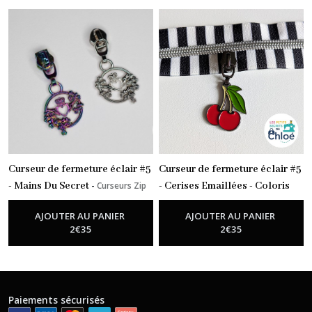
mètre
(2)
Etiquettes
en
SnapPap
(2)
Rivets
(1)
Curseur de fermeture éclair #5
Curseur de fermeture éclair #5
- Mains Du Secret
-
Curseurs Zip
- Cerises Emaillées - Coloris
Nylon
Gun
-
Curseurs Zip Nylon
Afficher
AJOUTER AU PANIER
AJOUTER AU PANIER
les
2
€
35
2
€
35
résultats
Paiements sécurisés