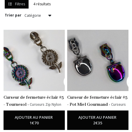
zip
Filtres
4 résultats
nylon
(4)
Trier par
Curseurs
zip
métalliques
(1)
Plaques
métalliques
exclusives
(3)
Anneaux
Curseur de fermeture éclair #5
Curseur de fermeture éclair #5
rectangulaires
- Tournesol
-
Curseurs Zip Nylon
- Pot Miel Gourmand
-
Curseurs
(1)
Zip Nylon
AJOUTER AU PANIER
AJOUTER AU PANIER
1
€
70
2
€
35
Zips
au